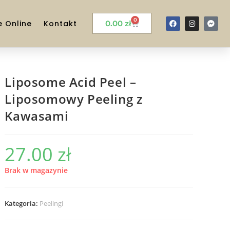
0
e Online
Kontakt
0.00
zł
Liposome Acid Peel –
Liposomowy Peeling z
Kawasami
27.00
zł
Brak w magazynie
Kategoria:
Peelingi