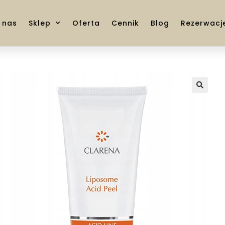
 nas
Sklep
Oferta
Cennik
Blog
Rezerwacj
🔍