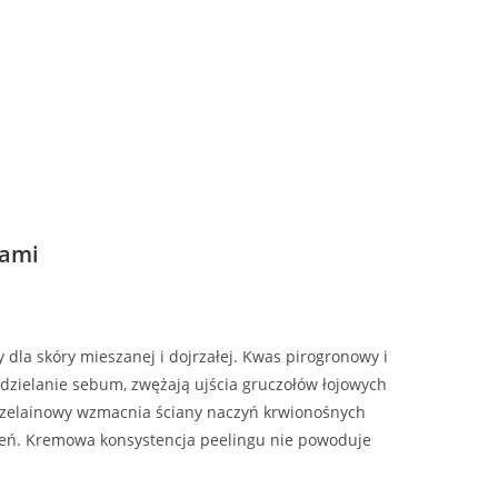
sami
dla skóry mieszanej i dojrzałej. Kwas pirogronowy i
dzielanie sebum, zwężają ujścia gruczołów łojowych
 azelainowy wzmacnia ściany naczyń krwionośnych
eń. Kremowa konsystencja peelingu nie powoduje