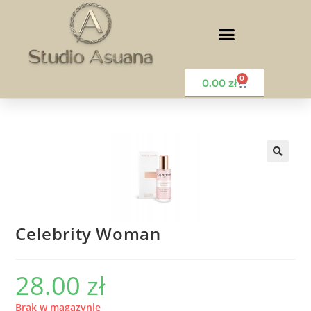
0
0.00
zł
🔍
Celebrity Woman
28.00
zł
Brak w magazynie