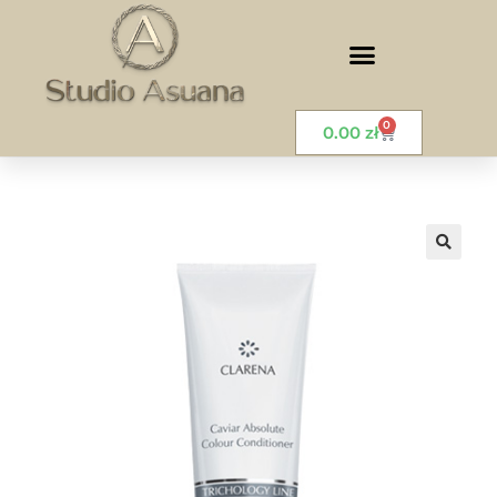
0
0.00
zł
🔍