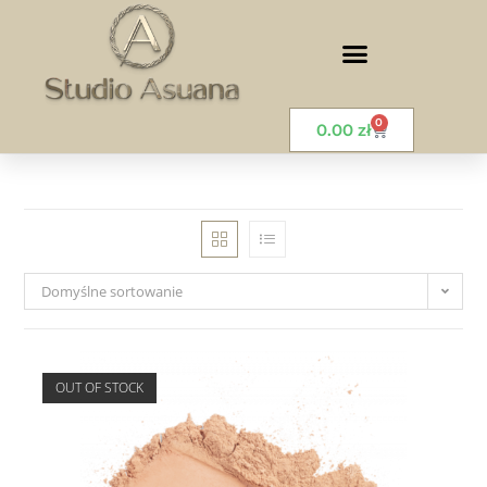
0
0.00
zł
Domyślne sortowanie
OUT OF STOCK